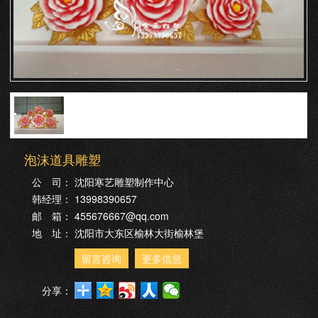
泡沫道具雕塑
公 司：
沈阳寒艺雕塑制作中心
韩经理：
13998390657
邮 箱：
455676667@qq.com
地 址：
沈阳市大东区榆林大街榆林堡
留言咨询
更多信息
分享：