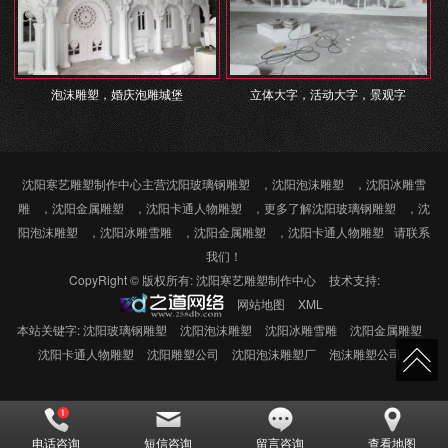
泡沫雕塑，婚庆泡雕城堡
立体大字，活动大字，景观字
沈阳寒艺雕塑制作中心主营
沈阳玻璃钢雕塑
，
沈阳泡沫雕塑
，
沈阳冰雕雪
雕
，
沈阳金属雕塑
，
沈阳卡通人物雕塑
，更多了解
沈阳玻璃钢雕塑
，
沈
阳泡沫雕塑
，
沈阳冰雕雪雕
，
沈阳金属雕塑
，
沈阳卡通人物雕塑
请联系
我们！
CopyRight © 版权所有:
沈阳寒艺雕塑制作中心
技术支持:
网站地图
XML
本站关键字:
沈阳玻璃钢雕塑
沈阳泡沫雕塑
沈阳冰雕雪雕
沈阳金属雕塑
沈阳卡通人物雕塑
沈阳雕塑公司
沈阳泡沫雕塑厂
泡沫雕塑公司
电话咨询
短信咨询
留言咨询
查看地图