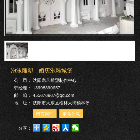
泡沫雕塑，婚庆泡雕城堡
公 司：
沈阳寒艺雕塑制作中心
韩经理：
13998390657
邮 箱：
455676667@qq.com
地 址：
沈阳市大东区榆林大街榆林堡
留言咨询
更多信息
分享：