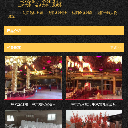
上一条：
中式泡沫雕，中式婚礼堂道具
下一条：
立体大字，活动大字，景观字
关键词：
沈阳泡沫雕塑
沈阳冰雕雪雕
沈阳金属雕塑
沈阳卡通人物
雕塑
产品介绍
相关推荐
更多>>
中式泡沫雕，中式婚礼堂道具
中式泡沫雕，中式婚礼堂道具