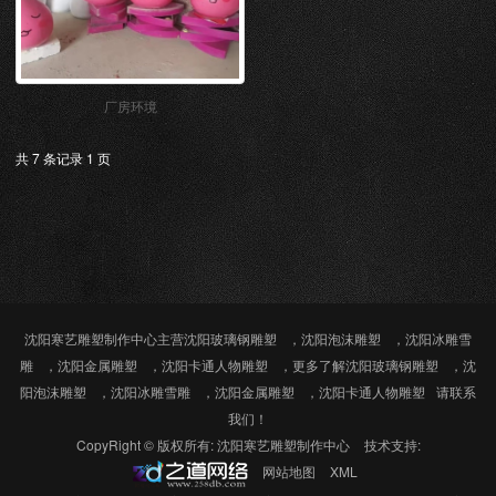
厂房环境
共 7 条记录 1 页
沈阳寒艺雕塑制作中心主营
沈阳玻璃钢雕塑
，
沈阳泡沫雕塑
，
沈阳冰雕雪
雕
，
沈阳金属雕塑
，
沈阳卡通人物雕塑
，更多了解
沈阳玻璃钢雕塑
，
沈
阳泡沫雕塑
，
沈阳冰雕雪雕
，
沈阳金属雕塑
，
沈阳卡通人物雕塑
请联系
我们！
CopyRight © 版权所有:
沈阳寒艺雕塑制作中心
技术支持:
网站地图
XML