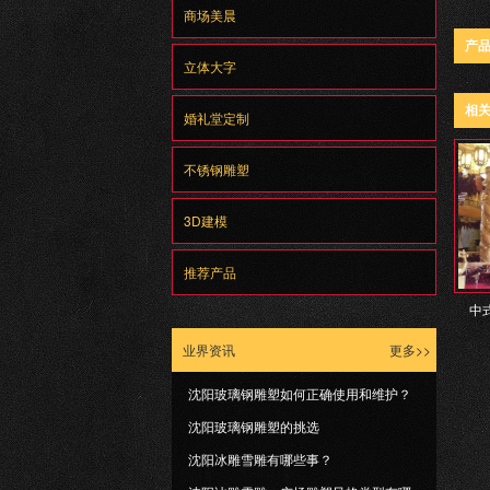
商场美晨
产
立体大字
相
婚礼堂定制
不锈钢雕塑
3D建模
推荐产品
中
业界资讯
更多>>
沈阳玻璃钢雕塑如何正确使用和维护？
沈阳玻璃钢雕塑的挑选
沈阳冰雕雪雕有哪些事？