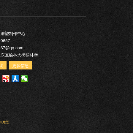
艺雕塑制作中心
90657
667@qq.com
大东区榆林大街榆林堡
询
更多信息
沫雕塑