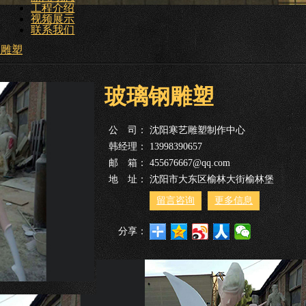
工程介绍
视频展示
联系我们
钢雕塑
玻璃钢雕塑
公 司：
沈阳寒艺雕塑制作中心
韩经理：
13998390657
邮 箱：
455676667@qq.com
地 址：
沈阳市大东区榆林大街榆林堡
留言咨询
更多信息
分享：