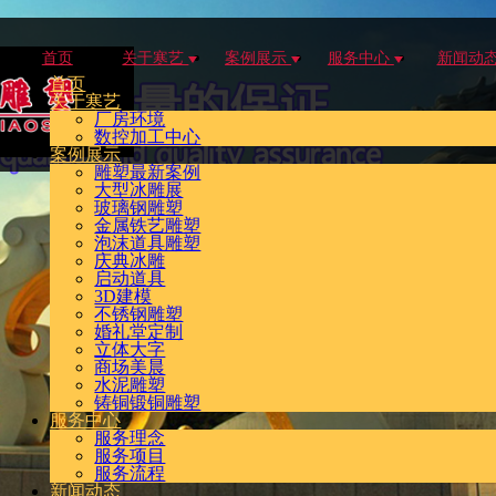
首页
关于寒艺
案例展示
服务中心
新闻动
首页
关于寒艺
厂房环境
数控加工中心
案例展示
雕塑最新案例
大型冰雕展
玻璃钢雕塑
金属铁艺雕塑
泡沫道具雕塑
庆典冰雕
启动道具
3D建模
不锈钢雕塑
婚礼堂定制
立体大字
商场美晨
水泥雕塑
铸铜锻铜雕塑
服务中心
服务理念
服务项目
服务流程
新闻动态