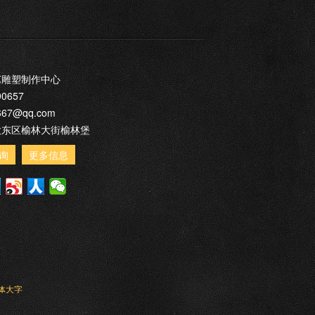
艺雕塑制作中心
90657
667@qq.com
大东区榆林大街榆林堡
询
更多信息
体大字