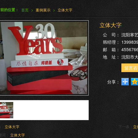
当前的位置：
首页
>
案例展示
>
立体大字
立体大字
公 司：
沈阳寒
韩经理：
139983
邮 箱：
455676
地 址：
沈阳市
留言咨
分享：
条：
立体大字
下一条：
立
键词：
立体大字