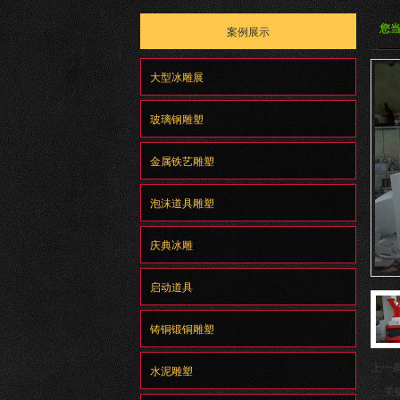
您
案例展示
大型冰雕展
玻璃钢雕塑
金属铁艺雕塑
泡沫道具雕塑
庆典冰雕
启动道具
铸铜锻铜雕塑
上一
水泥雕塑
关