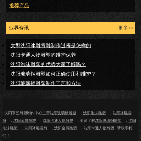
推荐产品
业界资讯
更多>>
大型沈阳冰雕雪雕制作过程是怎样的
沈阳卡通人物雕塑的维护保养
沈阳泡沫雕塑的优势大家了解吗？
沈阳玻璃钢雕塑如何正确使用和维护？
沈阳玻璃钢雕塑制作工艺和方法
沈阳寒艺雕塑制作中心主营
沈阳玻璃钢雕塑
，
沈阳泡沫雕塑
，
沈阳冰雕雪
雕
，
沈阳金属雕塑
，
沈阳卡通人物雕塑
，更多了解
沈阳玻璃钢雕塑
，
沈阳
泡沫雕塑
，
沈阳冰雕雪雕
，
沈阳金属雕塑
，
沈阳卡通人物雕塑
请联系我
们！