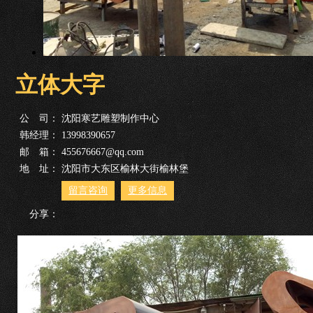
立体大字
公 司：
沈阳寒艺雕塑制作中心
韩经理：
13998390657
邮 箱：
455676667@qq.com
地 址：
沈阳市大东区榆林大街榆林堡
留言咨询
更多信息
分享：