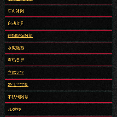
庆典冰雕
启动道具
铸铜锻铜雕塑
水泥雕塑
商场美晨
立体大字
婚礼堂定制
不锈钢雕塑
3D建模