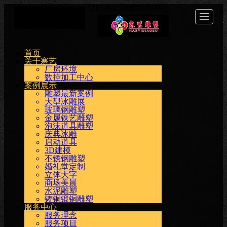
沈阳寒艺雕塑制作中心
首页
关于
案例
服务
新闻
工程
视频
联系
首页
关于寒艺
寒艺
展示
中心
动态
介绍
展示
我们
厂房环境
数控加工中心
案例展示
雕塑最新案例
大型冰雕展
玻璃钢雕塑
金属铁艺雕塑
泡沫道具雕塑
庆典冰雕
启动道具
3D建模
不锈钢雕塑
婚礼堂定制
立体大字
商场美晨
水泥雕塑
铸铜锻铜雕塑
服务中心
服务理念
服务项目