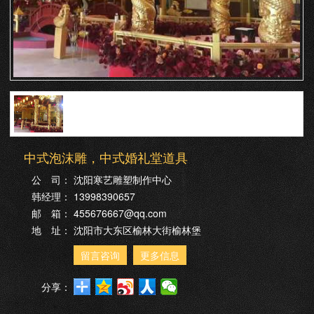
中式泡沫雕，中式婚礼堂道具
公 司：
沈阳寒艺雕塑制作中心
韩经理：
13998390657
邮 箱：
455676667@qq.com
地 址：
沈阳市大东区榆林大街榆林堡
留言咨询
更多信息
分享：