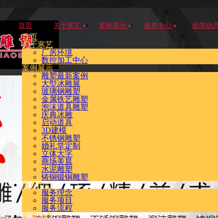
首页
关于寒艺
案例展示
服务中心
新闻动
首页
关于寒艺
厂房环境
数控加工中心
案例展示
雕塑最新案例
大型冰雕展
玻璃钢雕塑
金属铁艺雕塑
泡沫道具雕塑
庆典冰雕
启动道具
3D建模
不锈钢雕塑
婚礼堂定制
立体大字
商场美晨
水泥雕塑
铸铜锻铜雕塑
服务中心
服务理念
服务项目
服务流程
新闻动态