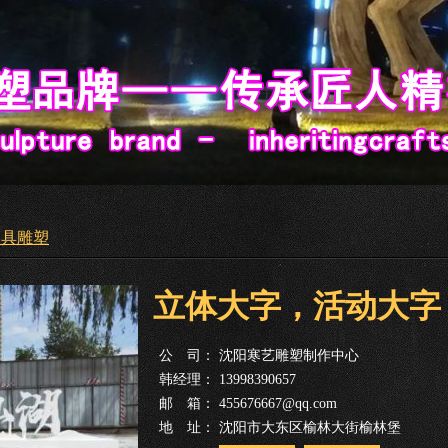
道具雕塑
立体大字，活动大字
公 司：
沈阳寒艺雕塑制作中心
韩经理：
13998390657
邮 箱：
455676667@qq.com
地 址：
沈阳市大东区榆林大街榆林堡