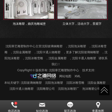
泡沫雕塑，婚庆泡雕城堡
立体大字，活动大字，景观字
沈阳寒艺雕塑制作中心主营
沈阳玻璃钢雕塑
，
沈阳泡沫雕塑
，
沈阳冰雕雪
雕
，
沈阳金属雕塑
，
沈阳卡通人物雕塑
，更多了解
沈阳玻璃钢雕塑
，
沈
阳泡沫雕塑
，
沈阳冰雕雪雕
，
沈阳金属雕塑
，
沈阳卡通人物雕塑
请联系
我们！
CopyRight © 版权所有:
沈阳寒艺雕塑制作中心
技术支持:
网站地图
XML
本站关键字:
沈阳玻璃钢雕塑
沈阳泡沫雕塑
沈阳冰雕雪雕
沈阳金属雕塑
沈阳卡通人物雕塑
沈阳雕塑公司
沈阳泡沫雕塑厂
泡沫雕塑公司
电话咨询
短信咨询
留言咨询
查看地图