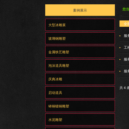
您
案例展示
全
大型冰雕展
服
玻璃钢雕塑
工
金属铁艺雕塑
服
泡沫道具雕塑
服
庆典冰雕
共 4 
启动道具
铸铜锻铜雕塑
水泥雕塑