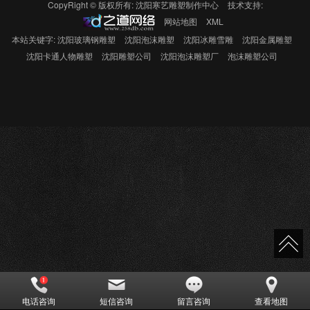
CopyRight © 版权所有:
沈阳寒艺雕塑制作中心
技术支持:
网站地图
XML
本站关键字:
沈阳玻璃钢雕塑
沈阳泡沫雕塑
沈阳冰雕雪雕
沈阳金属雕塑
沈阳卡通人物雕塑
沈阳雕塑公司
沈阳泡沫雕塑厂
泡沫雕塑公司
电话咨询
短信咨询
留言咨询
查看地图