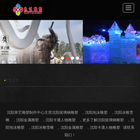
首页
关于寒艺
案例展示
服务中心
新闻动态
工程介绍
视频展示
联系我们
暂无结果
沈阳寒艺雕塑制作中心主营
沈阳玻璃钢雕塑
，
沈阳泡沫雕塑
，
沈阳冰雕雪
雕
，
沈阳金属雕塑
，
沈阳卡通人物雕塑
，更多了解
沈阳玻璃钢雕塑
，
沈
阳泡沫雕塑
，
沈阳冰雕雪雕
，
沈阳金属雕塑
，
沈阳卡通人物雕塑
请联系
我们！