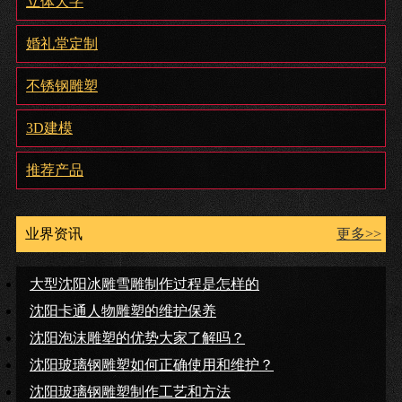
立体大字
婚礼堂定制
不锈钢雕塑
3D建模
推荐产品
业界资讯
更多>>
大型沈阳冰雕雪雕制作过程是怎样的
沈阳卡通人物雕塑的维护保养
沈阳泡沫雕塑的优势大家了解吗？
沈阳玻璃钢雕塑如何正确使用和维护？
沈阳玻璃钢雕塑制作工艺和方法