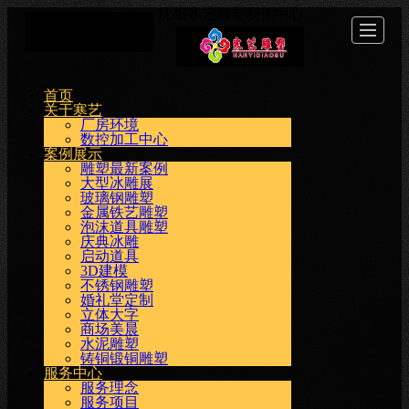
沈阳寒艺雕塑制作中心
首页
关于
案例
服务
新闻
工程
视频
联系
首页
关于寒艺
寒艺
展示
中心
动态
介绍
展示
我们
厂房环境
数控加工中心
案例展示
雕塑最新案例
大型冰雕展
玻璃钢雕塑
金属铁艺雕塑
泡沫道具雕塑
庆典冰雕
启动道具
3D建模
不锈钢雕塑
婚礼堂定制
立体大字
商场美晨
水泥雕塑
铸铜锻铜雕塑
服务中心
服务理念
服务项目