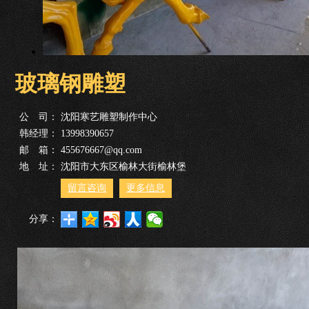
玻璃钢雕塑
公 司：
沈阳寒艺雕塑制作中心
韩经理：
13998390657
邮 箱：
455676667@qq.com
地 址：
沈阳市大东区榆林大街榆林堡
留言咨询
更多信息
分享：