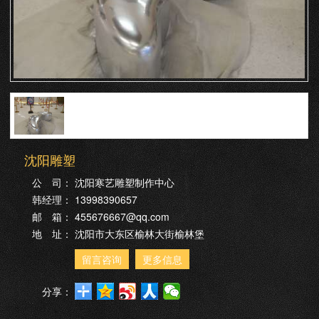
沈阳雕塑
公 司：
沈阳寒艺雕塑制作中心
韩经理：
13998390657
邮 箱：
455676667@qq.com
地 址：
沈阳市大东区榆林大街榆林堡
留言咨询
更多信息
分享：